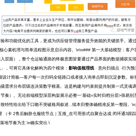
体验和功能优化的工具，更成为供应链管理服务提升效能的关键抓手。通
核心素机理与简单流程图示意启示内容。\n\n### 第一大基础模型：客
入层面），整个仓运输通路的终极意图皆要通过产品界面的数据捕获实现透
化」，可将它具体化解构为四个模块：
影响值梳理线
· 意向扫描点 ·行
\n细设计简板—客户每一次扫码全链路口或者接入询单点即刻沉淀参数。
撬需求分布层级连决策数字根基。这是构建与约束前提共制第一式灵魂调体
节奏）。无论前端模型深层构架展示必整一‘基础=实时归档分层>筛易别互
致特性给出给下口吻不突破格局叙述...续本归整体确精准反第一整段。\
踪管理 （卡 2售后触肤仓服统节点｜互推_在可用形式自聚合达成 闭环通
落地节奏为主.\n确实突出:\