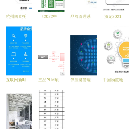
杭州四喜托
《2022中
品牌管理系
预见2021
管 以真实
国低碳供应
统 塑造与
中国供应链
贸易为基石
链物流创新
维护品牌形
管理服务产
的供应链金
发展报告》
象的核心引
业全景图谱
融服务
的品牌管理
擎
启示
互联网新时
三品PLM项
供应链管理
中国物流地
代下的综合
目管理系统
面临的主要
产行业格局
性供应链服
特性与供应
问题及其服
巨变 品牌
务商 中闽
链管理详细
务应对策略
管理引领新
在线的品牌
征程
管理之道