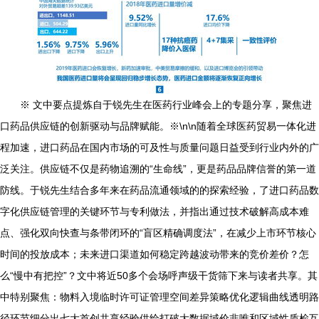
※ 文中要点提炼自于锐先生在医药行业峰会上的专题分享，聚焦进
口药品供应链的创新驱动与品牌赋能。※\n\n随着全球医药贸易一体化进
程加速，进口药品在国内市场的可及性与质量问题日益受到行业内外的广
泛关注。供应链不仅是药物追溯的“生命线”，更是药品品牌信誉的第一道
防线。于锐先生结合多年来在药品流通领域的的探索经验，了进口药品数
字化供应链管理的关键环节与专利做法，并指出通过技术破解高成本难
点、强化双向快查与条带闭环的“盲区精确调度法”，在减少上市环节核心
时间的投放成本；未来进口渠道如何稳定跨越波动带来的竞价差价？怎
么“慢中有把控”？文中将近50多个会场呼声级干货筛下来与读者共享。其
中特别聚焦：物料入境临时许可证管理空间差异策略优化逻辑曲线透明路
径环节细分出七大首创共享经验供给打破大数据域价非唯和区域性质检互