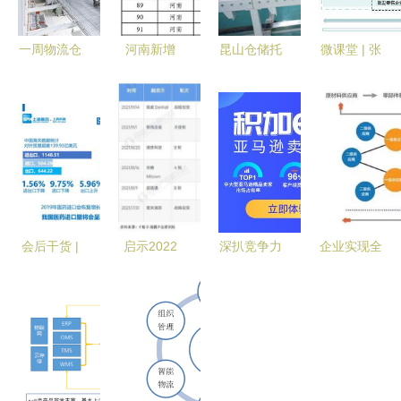
一周物流仓
河南新增
昆山仓储托
微课堂 | 张
储四大行业
149个国家
管价格与品
健 解读工
情报,11月
绿色工厂，
牌管理全解
业电子商务
展会资讯速
入围数量全
析
发展三年行
览
国第3 绿色
动计划
转型的品牌
管理启示
会后干货 |
启示2022
深扒竞争力
企业实现全
于锐 进口
中国供应链
关键 为什
程供应链的
药品供应链
管理服务行
么96%的亚
重要性及供
管理创新与
业投融资及
马逊卖家都
应链管理服
品牌价值实
兼并重组分
说积加ERP
务的价值
践
析
好在“品牌