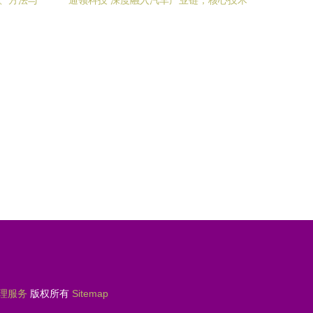
路、方法与
通领科技 深度融入汽车产业链，核心技术
驱动高增长
理服务
版权所有
Sitemap