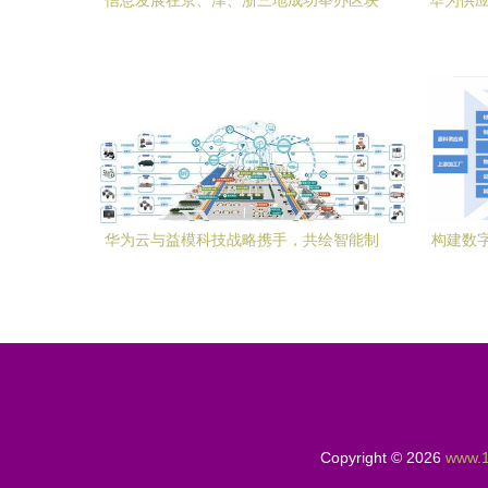
信息发展在京、津、浙三地成功举办区块
华为供应
链科技讲座，深化品牌科技管理新形象
华为云与益模科技战略携手，共绘智能制
构建数
造新蓝图，赋能企业品牌管理升级
Copyright © 2026
www.1