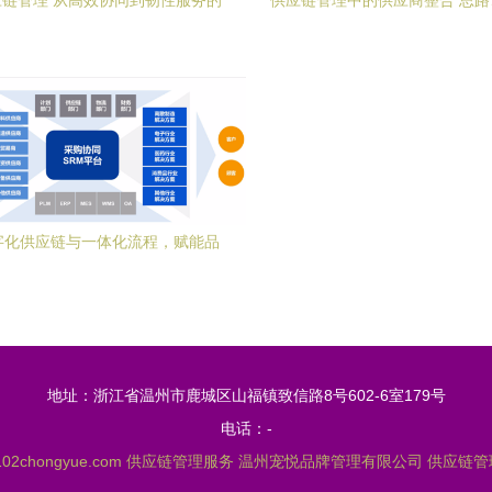
链管理 从高效协同到韧性服务的
供应链管理中的供应商整合 思
战略演进
服务实践
字化供应链与一体化流程，赋能品
牌管理新生态
地址：浙江省温州市鹿城区山福镇致信路8号602-6室179号
电话：-
02chongyue.com
供应链管理服务
温州宠悦品牌管理有限公司
供应链管